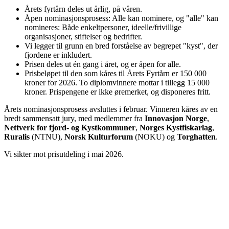
Årets fyrtårn deles ut årlig, på våren.
Åpen nominasjonsprosess: Alle kan nominere, og "alle" kan
nomineres: Både enkeltpersoner, ideelle/frivillige
organisasjoner, stiftelser og bedrifter.
Vi legger til grunn en bred forståelse av begrepet "kyst", der
fjordene er inkludert.
Prisen deles ut én gang i året, og er åpen for alle.
Prisbeløpet til den som kåres til Årets Fyrtårn er 150 000
kroner for 2026. To diplomvinnere mottar i tillegg 15 000
kroner. Prispengene er ikke øremerket, og disponeres fritt.
Årets nominasjonsprosess avsluttes i februar. Vinneren kåres av en
bredt sammensatt jury, med medlemmer fra
Innovasjon Norge
,
Nettverk for fjord- og Kystkommuner
,
Norges Kystfiskarlag
,
Ruralis
(NTNU),
Norsk Kulturforum
(NOKU) og
Torghatten
.
Vi sikter mot prisutdeling i mai 2026.