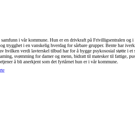
de samfunn i vår kommune. Hun er en drivkraft på Frivilligsentralen og
g trygghet i en vanskelig hverdag for sårbare grupper. Bente har iverksa
 av hvilken verdi lavterskel tilbud har for å bygge psykososial støtte i 
ing, svømming for damer og menn, bidratt til matesker til fattige, puss
ortjener å bli anerkjent som det fyrtårnet hun er i vår kommune.
rte