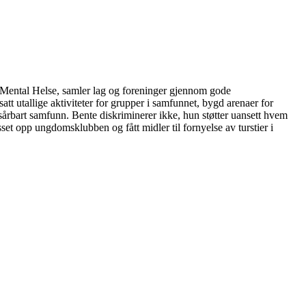
 i Mental Helse, samler lag og foreninger gjennom gode
tt utallige aktiviteter for grupper i samfunnet, bygd arenaer for
et sårbart samfunn. Bente diskriminerer ikke, hun støtter uansett hvem
et opp ungdomsklubben og fått midler til fornyelse av turstier i