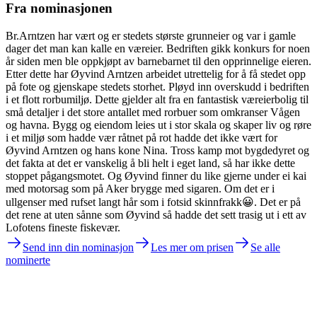
Fra nominasjonen
Br.Arntzen har vært og er stedets største grunneier og var i gamle
dager det man kan kalle en væreier. Bedriften gikk konkurs for noen
år siden men ble oppkjøpt av barnebarnet til den opprinnelige eieren.
Etter dette har Øyvind Arntzen arbeidet utrettelig for å få stedet opp
på fote og gjenskape stedets storhet. Pløyd inn overskudd i bedriften
i et flott rorbumiljø. Dette gjelder alt fra en fantastisk væreierbolig til
små detaljer i det store antallet med rorbuer som omkranser Vågen
og havna. Bygg og eiendom leies ut i stor skala og skaper liv og røre
i et miljø som hadde vær råtnet på rot hadde det ikke vært for
Øyvind Arntzen og hans kone Nina. Tross kamp mot bygdedyret og
det fakta at det er vanskelig å bli helt i eget land, så har ikke dette
stoppet pågangsmotet. Og Øyvind finner du like gjerne under ei kai
med motorsag som på Aker brygge med sigaren. Om det er i
ullgenser med rufset langt hår som i fotsid skinnfrakk😀. Det er på
det rene at uten sånne som Øyvind så hadde det sett trasig ut i ett av
Lofotens fineste fiskevær.
Send inn din nominasjon
Les mer om prisen
Se alle
nominerte