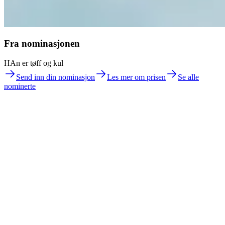
Fra nominasjonen
HAn er tøff og kul
Send inn din nominasjon
Les mer om prisen
Se alle
nominerte